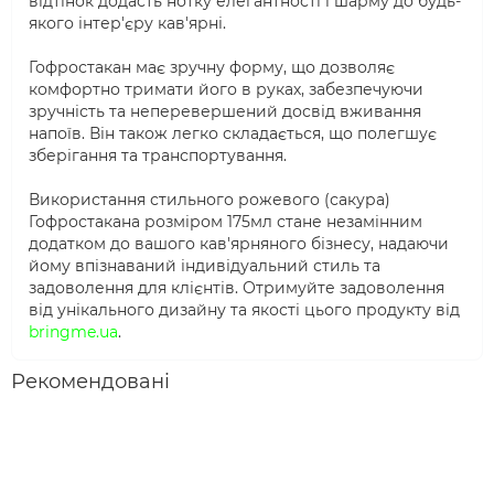
відтінок додасть нотку елегантності і шарму до будь-
якого інтер'єру кав'ярні.
Гофростакан має зручну форму, що дозволяє
комфортно тримати його в руках, забезпечуючи
зручність та неперевершений досвід вживання
напоїв. Він також легко складається, що полегшує
зберігання та транспортування.
Використання стильного рожевого (сакура)
Гофростакана розміром 175мл стане незамінним
додатком до вашого кав'ярняного бізнесу, надаючи
йому впізнаваний індивідуальний стиль та
задоволення для клієнтів. Отримуйте задоволення
від унікального дизайну та якості цього продукту від
bringme.ua
.
Рекомендовані