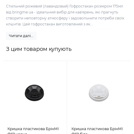
Стильний рожевий (лавандовый) Гофростакан розміром 175мл
від bringme.ua - ідеальний вибір для кав'ярень, які прагнуть
створити неповторну атмосферу і задовольнити потреби своїх
клієнтів. Цей гофростакан виготовлений з як...
Читати далі...
З цим товаром купують
Кришка пластикова БрінМІ
Кришка пластикова БрінМІ