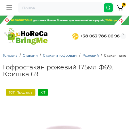
0
+38 063 786 06 96
Головна
Стакани
Стакани гофровані
Рожевий
Стакан папер
Гофростакан рожевий 175мл Ф69.
Кришка 69
ТОП Продажів
ХІТ