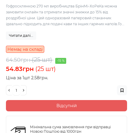
Гофросклянкою 270 мл виробництва БрінМі-ХоРеКа можна
замовити онлайн та отримати значні знижки до 15% від
роздрібної ціни. Цей одноразовий паперовий стаканчик
ідеально підходить для подачі кави та інших гарячих напоїв.Го...
Читати далі...
Немає на складі
(25 шт)
64.50грн
-15 %
54.83грн
(25 шт)
Ціна за 1шт 2.58грн.
Відсутній
Мінімальна сума замовлення при відправці
Новою Поштою від 1000грн