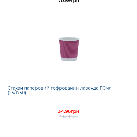
70.59грн
Стакан паперовий гофрований лаванда 110мл
(25/1750)
34.96грн
43.29грн