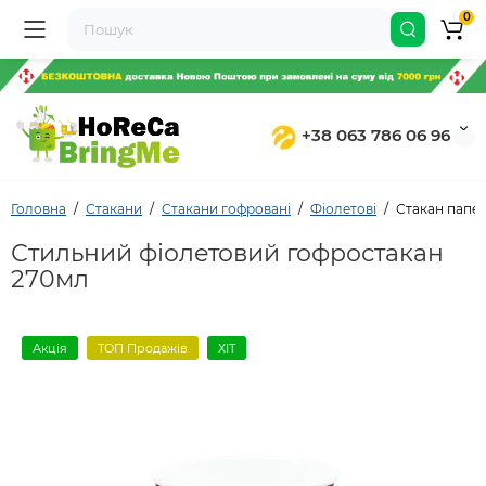
0
+38 063 786 06 96
Головна
Стакани
Стакани гофровані
Фіолетові
Стакан папер
Стильний фіолетовий гофростакан
270мл
Акція
ТОП Продажів
ХІТ