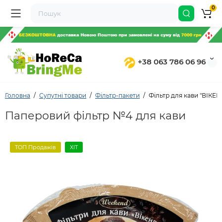
0
+38 063 786 06 96
Головна
Супутні товари
Фільтр-пакети
Фільтр для кави "ВІКЕ
Паперовий фільтр №4 для кави
ТОП Продажів
ХІТ