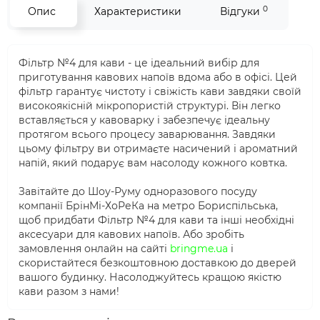
0
Опис
Характеристики
Відгуки
Фільтр №4 для кави - це ідеальний вибір для
приготування кавових напоїв вдома або в офісі. Цей
фільтр гарантує чистоту і свіжість кави завдяки своїй
високоякісній мікропористій структурі. Він легко
вставляється у кавоварку і забезпечує ідеальну
протягом всього процесу заварювання. Завдяки
цьому фільтру ви отримаєте насичений і ароматний
напій, який подарує вам насолоду кожного ковтка.
Завітайте до Шоу-Руму одноразового посуду
компанії БрінМі-ХоРеКа на метро Бориспільська,
щоб придбати Фільтр №4 для кави та інші необхідні
аксесуари для кавових напоїв. Або зробіть
замовлення онлайн на сайті
bringme.ua
і
скористайтеся безкоштовною доставкою до дверей
вашого будинку. Насолоджуйтесь кращою якістю
кави разом з нами!