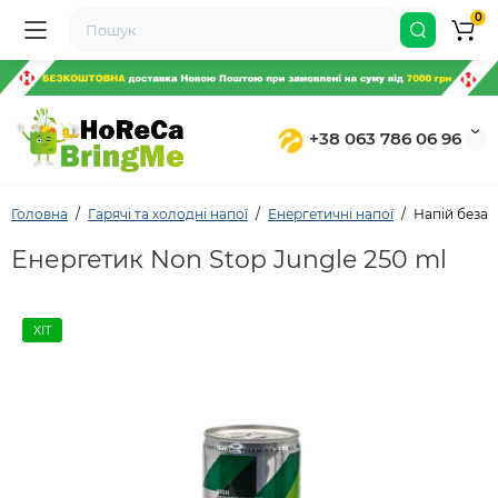
0
+38 063 786 06 96
Головна
Гарячі та холодні напої
Енергетичні напої
Напій безал
Енергетик Non Stop Jungle 250 ml
ХІТ