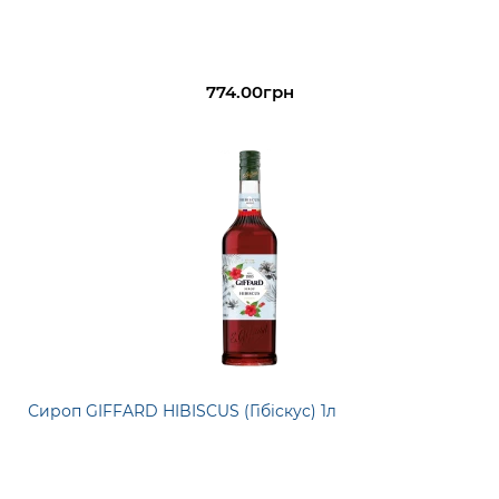
774.00грн
Сироп GIFFARD HIBISCUS (Гібіскус) 1л