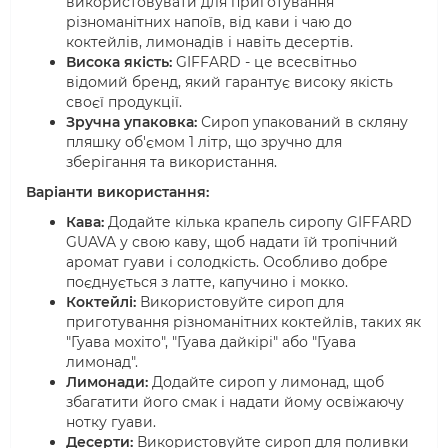
використовувати для приготування
різноманітних напоїв, від кави і чаю до
коктейлів, лимонадів і навіть десертів.
Висока якість:
GIFFARD - це всесвітньо
відомий бренд, який гарантує високу якість
своєї продукції.
Зручна упаковка:
Сироп упакований в скляну
пляшку об'ємом 1 літр, що зручно для
зберігання та використання.
Варіанти використання:
Кава:
Додайте кілька крапель сиропу GIFFARD
GUAVA у свою каву, щоб надати їй тропічний
аромат гуави і солодкість. Особливо добре
поєднується з латте, капучино і мокко.
Коктейлі:
Використовуйте сироп для
приготування різноманітних коктейлів, таких як
"Гуава мохіто", "Гуава дайкірі" або "Гуава
лимонад".
Лимонади:
Додайте сироп у лимонад, щоб
збагатити його смак і надати йому освіжаючу
нотку гуави.
Десерти:
Використовуйте сироп для поливки