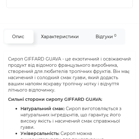
0
Опис
Характеристики
Відгуки
Сироп GIFFARD GUAVA - це екзотичний і освіжаючий
продукт від відомого французького виробника,
створений для любителів тропічних фруктів. Він має
насичений і солодкий смак гуави, який додасть
вашим напоям яскраву тропічну нотку і відчуття
літнього відпочинку.
Сильні сторони сиропу GIFFARD GUAVA:
Натуральний смак:
Сироп виготовляється з
натуральних інгредієнтів, що гарантує його
високу якість і насичений смак справжньої
гуави.
Універсальність:
Сироп можна