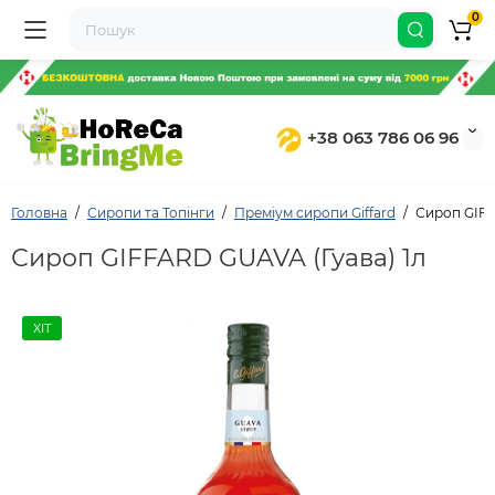
0
+38 063 786 06 96
Головна
Сиропи та Топінги
Преміум сиропи Giffard
Сироп GIFF
Сироп GIFFARD GUAVA (Гуава) 1л
ХІТ