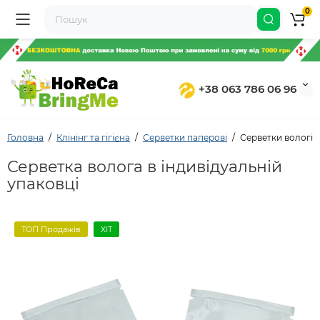
0
+38 063 786 06 96
Головна
Клінінг та гігієна
Серветки паперові
Серветки вологі в
Серветка волога в індивідуальній
упаковці
ТОП Продажів
ХІТ