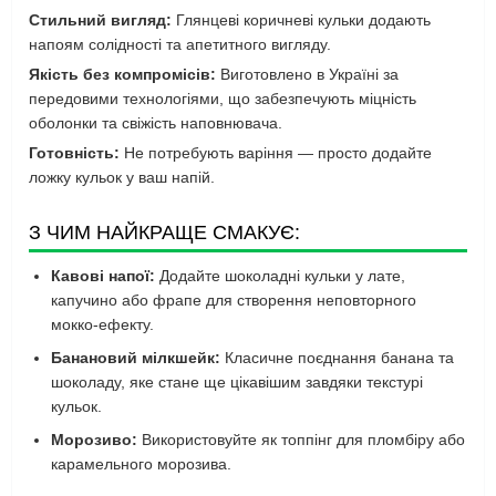
Стильний вигляд:
Глянцеві коричневі кульки додають
напоям солідності та апетитного вигляду.
Якість без компромісів:
Виготовлено в Україні за
передовими технологіями, що забезпечують міцність
оболонки та свіжість наповнювача.
Готовність:
Не потребують варіння — просто додайте
ложку кульок у ваш напій.
З ЧИМ НАЙКРАЩЕ СМАКУЄ:
Кавові напої:
Додайте шоколадні кульки у лате,
капучино або фрапе для створення неповторного
мокко-ефекту.
Банановий мілкшейк:
Класичне поєднання банана та
шоколаду, яке стане ще цікавішим завдяки текстурі
кульок.
Морозиво:
Використовуйте як топпінг для пломбіру або
карамельного морозива.