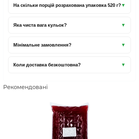
На скільки порцій розрахована упаковка 520 г?
▼
Приблизно 8–12 порцій.
Яка чиста вага кульок?
▼
≈360 г кульок + 160 г сиропу.
Мінімальне замовлення?
▼
500 грн самовивіз / 1000 грн доставка.
Коли доставка безкоштовна?
▼
Київ — від 2000 грн
Україна — від 5000 грн
Рекомендовані