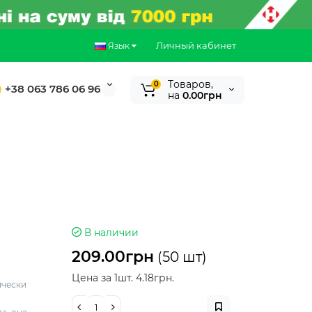
Личный кабинет
Язык
Tоваров,
0
+38 063 786 06 96
на
0.00грн
В наличии
209.00грн
(50 шт)
Цена за 1шт. 4.18грн.
ически