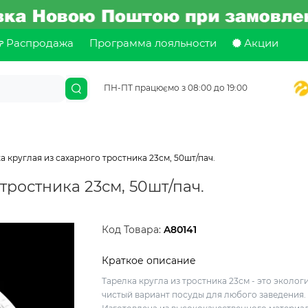
Распродажа
Программа лояльности
Акции
ПН-ПТ працюємо з 08:00 до 19:00
а круглая из сахарного тростника 23см, 50шт/пач.
тростника 23см, 50шт/пач.
Код Товара:
A80141
Краткое описание
Тарелка кругла из тростника 23см - это эколог
чистый вариант посуды для любого заведения.