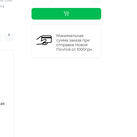
а, она
Эта
Минимальная
сумма заказа при
отправке Новой
Почтой от 1000грн
ная
Тарелка круглая из
сахарного
тростника 26см,
50шт/пач
В наличии