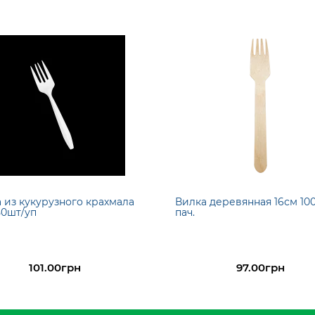
 из кукурузного крахмала
Вилка деревянная 16см 10
50шт/уп
пач.
101.00грн
97.00грн