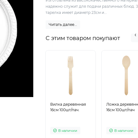
Изготовлена из высококачественного материал
надежно служит для подачи различных блюд. 
тарелка имеет диаметр 23см и...
Читать далее...
С этим товаром покупают
Вилка деревянная
Ложка деревян
16см 100шт/пач.
16см 100шт/пач
В наличии
В наличии