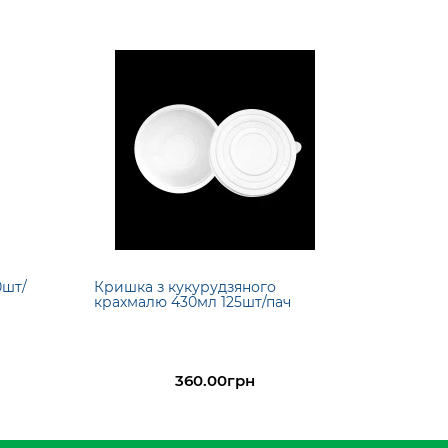
0шт/
Кришка з кукурудзяного
крахмалю 430мл 125шт/пач
360.00грн