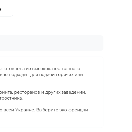
н
267.00грн
Изготовлена из высококачественного
ьно подходит для подачи горячих или
ринга, ресторанов и других заведений.
тростника.
по всей Украине. Выберите эко-френдли