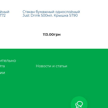
ойный
Стакан бумажный однослойный
ST72
Just Drink 500мл. Крышка ST90
113.00грн
ительно
йта
Новости и статьи
рии