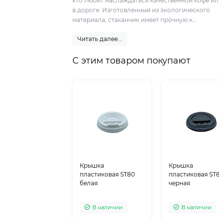
кто любит наслаждаться качественной кофе ил
в дороге. Изготовленный из экологического
материала, стаканчик имеет прочную к...
Читать далее...
С этим товаром покупают
Крышка
Крышка
пластиковая ST80
пластиковая ST
белая
черная
В наличии
В наличии