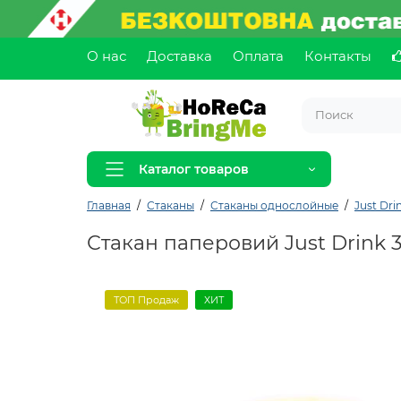
О нас
Доставка
Оплата
Контакты
Каталог товаров
Главная
Стаканы
Стаканы однослойные
Just Dri
Стакан паперовий Just Drink 
ТОП Продаж
ХИТ