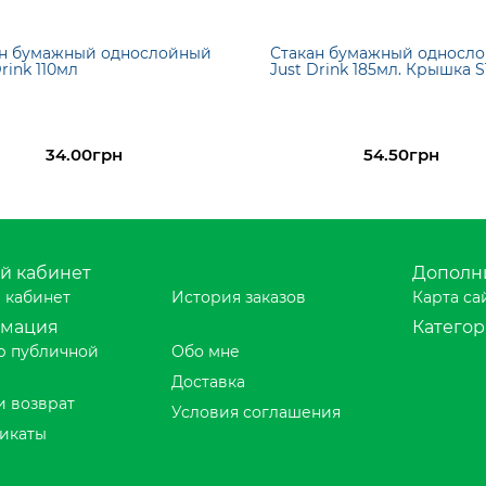
ан бумажный однослойный
Стакан бумажный односл
rink 110мл
Just Drink 185мл. Крышка 
34.00грн
54.50грн
й кабинет
Дополн
 кабинет
История заказов
Карта са
мация
Катего
р публичной
Обо мне
Доставка
и возврат
Условия соглашения
икаты