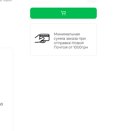
и чаем
Минимальная
сумма заказа при
отправке Новой
Почтой от 1000грн
80