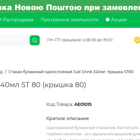
Распродажа
Программа лояльности
Акции
ПН-ПТ працюємо з 08:00 до 19:00
nk
Стакан бумажный однослойный Just Drink 340мл. Крышка ST80
340мл ST 80 (крышка 80)
Код Товара:
AE01015
Краткое описание
Одноразовый бумажный стаканчик 340 мл для
горячих напитков - это идеальное решение для 