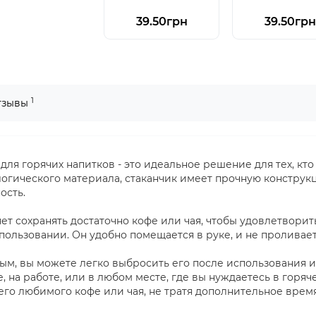
39.50грн
39.50грн
1
тзывы
ля горячих напитков - это идеальное решение для тех, кт
логического материала, стаканчик имеет прочную конструкц
ость.
яет сохранять достаточно кофе или чая, чтобы удовлетвори
использовании. Он удобно помещается в руке, и не проливае
вым, вы можете легко выбросить его после использования и
е, на работе, или в любом месте, где вы нуждаетесь в горя
го любимого кофе или чая, не тратя дополнительное время