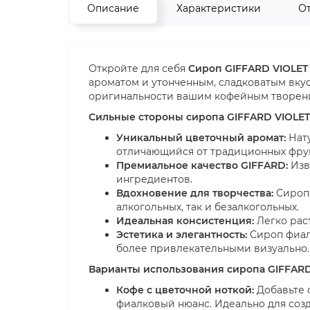
Описание
Характеристики
О
Откройте для себя
Сироп GIFFARD VIOLET
ароматом и утонченным, сладковатым вкус
оригинальности вашим кофейным творени
Сильные стороны сиропа GIFFARD VIOLET
Уникальный цветочный аромат:
Нату
отличающийся от традиционных фрук
Премиальное качество GIFFARD:
Изв
ингредиентов.
Вдохновение для творчества:
Сироп 
алкогольных, так и безалкогольных.
Идеальная консистенция:
Легко рас
Эстетика и элегантность:
Сироп фиалк
более привлекательными визуально.
Варианты использования сиропа GIFFARD
Кофе с цветочной ноткой:
Добавьте 
фиалковый нюанс. Идеально для соз