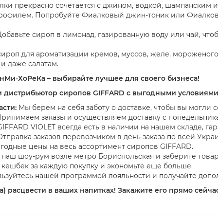
ки прекрасно сочетается с джином, водкой, шампанским и
рофилем. Попробуйте Фиалковый джин-тоник или Фиалковы
обавьте сироп в лимонад, газированную воду или чай, что
ироп для ароматизации кремов, муссов, желе, мороженого 
и даже салатам.
нМи-ХоРеКа – выбирайте лучшее для своего бизнеса!
и дистрибьютор сиропов GIFFARD с выгодными условиями
асти:
Мы берем на себя заботу о доставке, чтобы вы могли 
ринимаем заказы и осуществляем доставку с понедельника
IFFARD VIOLET всегда есть в наличии на нашем складе, га
тправка заказов перевозчиком в день заказа по всей Украи
одные цены на весь ассортимент сиропов GIFFARD.
наш шоу-рум возле метро Бориспольская и заберите товар
кешбек за каждую покупку и экономьте еще больше.
ьзуйтесь нашей программой лояльности и получайте допо
) расцвести в ваших напитках! Закажите его прямо сейча