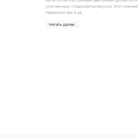
напиток неповторимым цветочным ароматом и
утонченным, сладковатым вкусом. Этот нежны
перенесет вас в цв...
Читать далее...