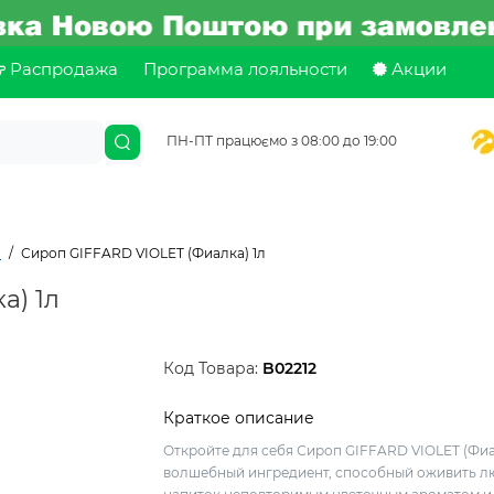
Распродажа
Программа лояльности
Акции
ПН-ПТ працюємо з 08:00 до 19:00
d
Сироп GIFFARD VIOLET (Фиалка) 1л
а) 1л
Код Товара:
B02212
Краткое описание
Откройте для себя Сироп GIFFARD VIOLET (Фиа
волшебный ингредиент, способный оживить л