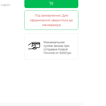
й сироп
Під замовлення. Для
оформлення зверніться до
менеджера
Минимальная
сумма заказа при
отправке Новой
Почтой от 1000грн