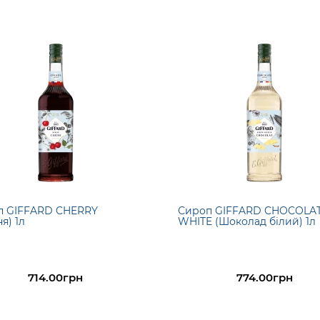
п GIFFARD CHERRY
Сироп GIFFARD CHOCOLA
я) 1л
WHITE (Шоколад білий) 1л
714.00грн
774.00грн