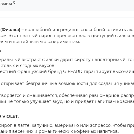
0
тзывы
 (Фиалка)
– волшебный ингредиент, способный оживить л
ом. Этот нежный сироп перенесет вас в цветущий фиалков
ям и коктейльным экспериментам.
:
ральный экстракт фиалки дарит сиропу неповторимый, тон
товых и ягодных вкусов.
естный французский бренд GIFFARD гарантирует высочайш
открывает безграничные возможности для создания уникал
творяется и смешивается, обеспечивая равномерное распре
и не только улучшает вкус, но и придает напиткам красив
 VIOLET:
сироп в латте, капучино, американо или эспрессо, чтобы п
дания весенних и романтических кофейных напитков.