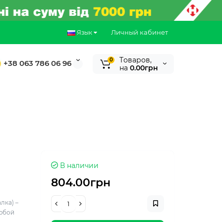
Личный кабинет
Язык
Tоваров,
0
+38 063 786 06 96
на
0.00грн
В наличии
804.00грн
лка) –
юбой