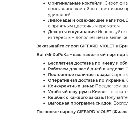
Оригинальные коктейли:
Сироп фиал
изысканные коктейли с цветочным п
удивлены!
Лимонады и освежающие напитки:
Д
с приятным цветочным ароматом.
Десерты и кулинария:
Используйте с
интересным дополнением к выпечке 
Заказывайте сироп GIFFARD VIOLET в Бри
БрінМі-ХоРеКа – ваш надежный партнер 
Бесплатная доставка по Киеву и обл
Работаем для вас 6 дней в неделю:
П
Постоянное наличие товара:
Сироп G
Оперативная доставка по Украине:
О
Конкурентные цены:
Предлагаем выг
Удобный шоу-рум в Киеве:
Посетите 
Кешбек с каждого заказа:
Получайте 
Выгодная программа скидок:
Воспол
Позвольте сиропу GIFFARD VIOLET (Фиалка