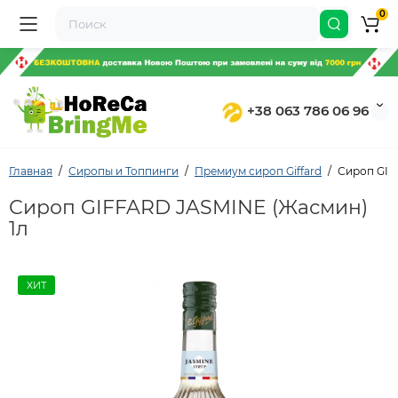
0
+38 063 786 06 96
Главная
Сиропы и Топпинги
Премиум сироп Giffard
Сироп GIF
Сироп GIFFARD JASMINE (Жасмин)
1л
ХИТ