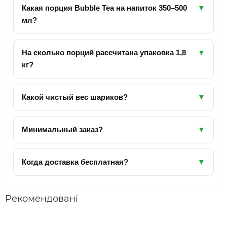
Какая порция Bubble Tea на напиток 350–500
▼
мл?
Оптимальная порция 50–70 г (≈ 1.5–2 столовые
ложки).
На сколько порций рассчитана упаковка 1,8
▼
кг?
Примерно 30–40 порций.
Какой чистый вес шариков?
▼
≈1250 г шариков + 550 г сиропа.
Минимальный заказ?
▼
500 грн самовывоз / 1000 грн доставка.
Когда доставка бесплатная?
▼
Киев — от 2000 грн
Украина — от 5000 грн
Рекомендовані