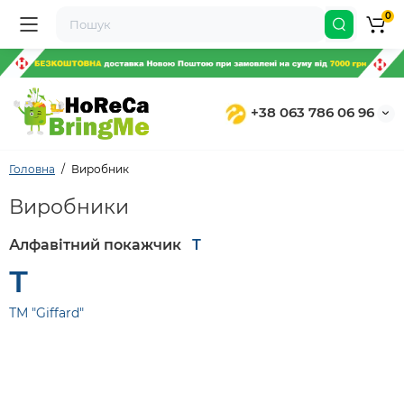
0
+38 063 786 06 96
Головна
Виробник
Виробники
Алфавітний покажчик
Т
Т
ТМ "Giffard"